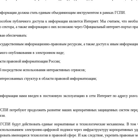
й информации должна стать единым объединяющим инструментом в рамках ГСПИ.
собом публичного доступа к информации является Интернет. Мы считаем, что необх
го сектора, а также информации о них возможно через Официальный интернет-портал пр
ан обеспечивать:
государственным информационно-правовым ресурсам, а также доступ к иным информаци
ьного опубликования в электронном виде;
ласти правовой информатизации России;
ей посредством использования интерактивных сервисов;
интересованных структур в области правовой информатизации;
информации нами введен в постоянную эксплуатацию в сети Интернет по адресу pravo.
 ГСПИ потребуют продолжить развитие наших корпоративных защищенных систем перед
язи.
 ГСПИ будут действовать единые нормативные и технологические механизмы. В том 
 использованием электронно-цифровой подписи через инфраструктуру корпоративных 
овать имеющиеся технологии в правовой сфере. И как следствие, укрепить правовые м