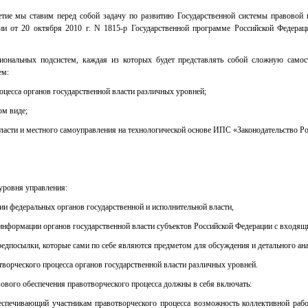
тие мы ставим перед собой задачу по развитию Государственной системы правово
ии от 20 октября 2010 г. N 1815-р Государственной программе Российской Федера
иональных подсистем, каждая из которых будет представлять собой сложную сам
ем:
цесса органов государственной власти различных уровней;
ом виде;
власти и местного самоуправления на технологической основе ИПС «Законодательство Ро
уровня управления:
 федеральных органов государственной и исполнительной власти,
нформации органов государственной власти субъектов Российской Федерации с входящ
редпосылки, которые сами по себе являются предметом для обсуждения и детального ан
орческого процесса органов государственной власти различных уровней.
ового обеспечения правотворческого процесса должны в себя включать:
беспечивающий участникам правотворческого процесса возможность коллективной раб