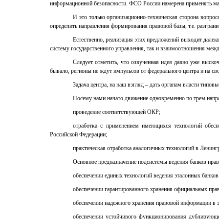
информационной безопасности. ФСО России намерена применять ма
И это только организационно-техническая сторона вопрос
определить направления формирования правовой базы, т.е. разгра
Естественно, реализация этих предложений выходит дале
систему государственного управления, так и взаимоотношения меж
Следует отметить, что озвученная идея давно уже выско
бывало, регионы не ждут импульсов от федерального центра и на св
Задача центра, на наш взгляд – дать органам власти типо
Посему нами начато движение одновременно по трем напр
проведение соответствующей ОКР;
отработка с применением имеющихся технологий обесп
Российской Федерации;
практическая отработка аналогичных технологий в Ленингр
Основное предназначение подсистемы ведения банков прав
обеспечении единых технологий ведения эталонных банков 
обеспечении гарантированного хранения официальных прав
обеспечении надежного хранения правовой информации в э
обеспечении устойчивого функционирования дублирующе