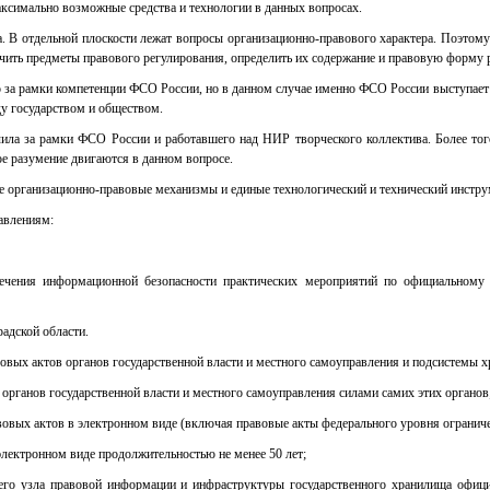
ксимально возможные средства и технологии в данных вопросах.
а. В отдельной плоскости лежат вопросы организационно-правового характера. Поэтом
ничить предметы правового регулирования, определить их содержание и правовую форму
ко за рамки компетенции ФСО России, но в данном случае именно ФСО России выступа
ду государством и обществом.
чила за рамки ФСО России и работавшего над НИР творческого коллектива. Более тог
ое разумение двигаются в данном вопросе.
вые организационно-правовые механизмы и единые технологический и технический инстру
авлениям:
ечения информационной безопасности практических мероприятий по официальному
адской области.
овых актов органов государственной власти и местного самоуправления и подсистемы х
органов государственной власти и местного самоуправления силами самих этих органов
овых актов в электронном виде (включая правовые акты федерального уровня ограниче
лектронном виде продолжительностью не менее 50 лет;
го узла правовой информации и инфраструктуры государственного хранилища офици