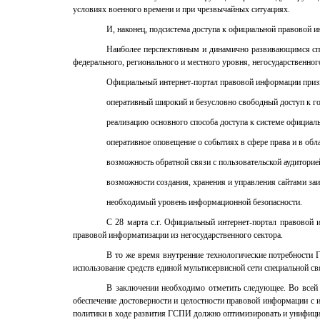
условиях военного времени и при чрезвычайных ситуациях.
И, наконец, подсистема доступа к официальной правово
Наиболее перспективным и динамично развивающимся спо
федерального, регионального и местного уровня, негосударственно
Официальный интернет-портал правовой информации призв
оперативный широкий и безусловно свободный доступ к 
реализацию основного способа доступа к системе официал
оперативное оповещение о событиях в сфере права и в об
возможность обратной связи с пользовательской аудитори
возможности создания, хранения и управления сайтами за
необходимый уровень информационной безопасности.
С 28 марта с.г. Официальный интернет-портал правовой 
правовой информатизации из негосударственного сектора.
В то же время внутренние технологические потребности
использование средств единой мультисервисной сети специальной св
В заключении необходимо отметить следующее. Во всей
обеспечение достоверности и целостности правовой информации с
политики в ходе развития ГСПИ должно оптимизировать и унифицир