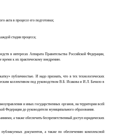
го акта в процессе его подготовки;
аждой стадии процесса;
едств в интересах Аппарата Правительства Российской Федерации,
е время к их практическому внедрению.
катку» публичностью. И надо признать, что в тех технологических
ческим коллективом под руководством В.Б. Исакова и И.Л. Бачило в
амоуправления и иных государственных органов, на территории всей
йской Федерации до руководителя муниципального образования.
ваниями, а также обеспечить беспрепятственный доступ юридических
и публикуемых документов, а также по обеспечению комплексной