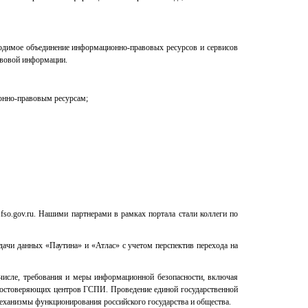
одимое объединение информационно-правовых ресурсов и сервисов
авовой информации.
онно-правовым ресурсам;
fso.gov.ru. Нашими партнерами в рамках портала стали коллеги по
ачи данных «Паутина» и «Атлас» с учетом перспектив перехода на
числе, требования и меры информационной безопасности, включая
удостоверяющих центров ГСПИ. Проведение единой государственной
еханизмы функционирования российского государства и общества.