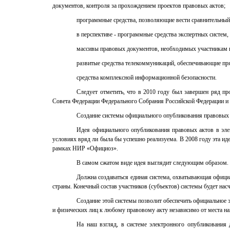
документов, контроля за прохождением проектов правовых актов;
программные средства, позволяющие вести сравнительный
в перспективе - программные средства экспертных систем,
массивы правовых документов, необходимых участникам п
развитые средства телекоммуникаций, обеспечивающие пря
средства комплексной информационной безопасности.
Следует отметить, что в 2010 году был завершен ряд п
Совета Федерации Федерального Собрания Российской Федерации и 
Создание системы официального опубликования правовых 
Идея официального опубликования правовых актов в элек
условиях вряд ли была бы успешно реализуема. В 2008 году эта ид
рамках НИР «Официоз».
В самом сжатом виде идея выглядит следующим образом.
Должна создаваться единая система, охватывающая официа
страны. Конечный состав участников (субъектов) системы будет нас
Создание этой системы позволит обеспечить официальное 
и физических лиц к любому правовому акту независимо от места на
На наш взгляд, в системе электронного опубликования