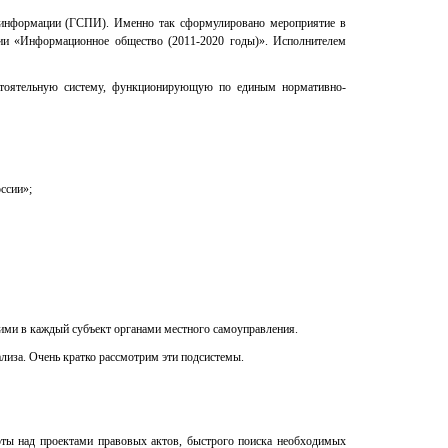
й информации (ГСПИ). Именно так сформулировано мероприятие в
ции «Информационное общество (2011-2020 годы)». Исполнителем
остоятельную систему, функционирующую по единым нормативно-
ссии»;
ими в каждый субъект органами местного самоуправления.
ализа. Очень кратко рассмотрим эти подсистемы.
оты над проектами правовых актов, быстрого поиска необходимых