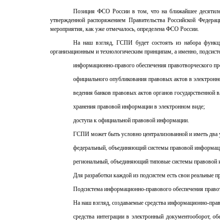
Позиция ФСО России в том, что на ближайшее десятиле
утвержденной распоряжением Правительства Российской Федерац
мероприятия, как уже отмечалось, определена ФСО России.
На наш взгляд, ГСПИ будет состоять из набора функц
организационным и технологическим принципам, а именно, подсист
информационно-правого обеспечения правотворческого про
официального опубликования правовых актов в электронн
ведения банков правовых актов органов государственной 
хранения правовой информации в электронном виде;
доступа к официальной правовой информации.
ГСПИ может быть условно централизованной и иметь два 
федеральный, объединяющий системы правовой информации
региональный, объединяющий типовые системы правовой и
Для разработки каждой из подсистем есть свои реальные п
Подсистема информационно-правового обеспечения правотв
На наш взгляд, создаваемые средства информационно-прав
средства интеграции в электронный документооборот, о