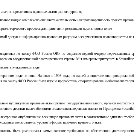
 анализ нормативных правовых актов разного уровня;
 позволяющие комплексно оценивать актуальность и непротиворечивость проекта правово
равотворческого процесса для принятия и реализации нормативных актов;
мой доступ к информационно-правовым ресурсам всех участников правотворчества на к
роведенных по заказу ФСО России ОКР по созданию первой очереди перечисленных ср
органов государственной власти регионов страны. Мы намерены приступить в ближайше
актов в электронном виде.
тронном виде не нова. Начиная с 1998 года, по нашей инициативе она проходила «об
ея по заказу ФСО России была научно проработана, сформулирована и обоснована твор
льно публикуемые правовые акты органов государственной власти, органов местного с
читывать десятки тысяч абонентов и охватывать вертикаль власти от Президента Росси
электронное опубликование всех видов правовых актов в соответствии с едиными требо
хождения пользователя, уровня и формы искомого правового акта.
 должны быть реализованы самые жесткие требования по обеспечению достоверност