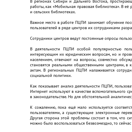
В регионах Сибири и Дальнего Востока, простирающ
работы, как «Мобильная правовая библиотека». В её
и сельских библиотеках.
Важное место в работе ПЦПИ занимает обучение по
пользователей в ряде центров их сотрудниками разр
Сотрудники центров ведут постоянные опросы пользо
В деятельности ПЦПИ особой популярностью поль
интересующим их юридическим вопросам, но и прово
населением, отвечают на вопросы, совместно обсу
становятся реальными общественными центрами, в 
актам. В региональных ПЦПИ налаживается сотрудн
социальной политики.
Как показывает анализ деятельности ПЦПИ, пользов
Интернет используют в качестве вспомогательного ср
в законодательстве. Но для обстоятельной аналити
К сожалению, пока ещё мало используется соответст
пользователями, а существующие электронные перев
Другая сторона этой проблемы состоит в том, что си
можно было воспользоваться безвозмездно, то сейчас 