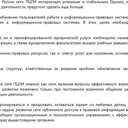
в России сети ПЦПИ интересным, успешным и стабильным. Однако, 
деятельности, предстоит сделать еще больше.
обучению пользователей работе в информационно-правовых системах
ам в информационно-правовых системах. В этих целях необход
й, но и квалифицированной юридической услуги необходимо налаж
рации, а также юридическими факультетами высших учебных заведен
онно-правовых ресурсов, так и спектр услуг для населения, осн
ых структур, ответственных за решение проблем обеспечения с
 сети ПЦПИ именно как сети, включая вопросы эффективного взаим
их развитие возможно только при постоянном взаимном общении 
ации деятельности.
атронироваться и продолжать оставаться одним из любимых детищ
 задачи развития сети публичного доступа к правовой информации 
общим организационным и технологическим управлением; с эффе
перед вышестоящими органами.