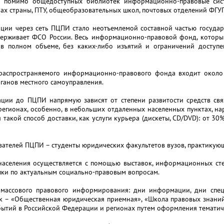
то помимо общедоступных библиотек информационно-правовые сис
ах страны, ПТУ, общеобразовательных школ, почтовых отделений ФГУП
ции через сеть ПЦПИ стало неотъемлемой составной частью государ
ерживает ФСО России. Весь информационно-правовой фонд, который 
 в полном объеме, без каких-либо изъятий и ограничений доступ
 распространяемого информационно-правового фонда входит около 
ганов местного самоуправления.
ции до ПЦПИ напрямую зависят от степени развитости средств свя
 регионах, особенно, в небольших отдаленных населенных пунктах, н
ся такой способ доставки, как услуги курьера (дискеты, CD/DVD): от
ователей ПЦПИ – студенты юридических факультетов вузов, практикую
селения осуществляется с помощью выставок, информационных стенд
пки по актуальным социально-правовым вопросам.
ассового правового информирования: дни информации, дни специ
 – «Общественная юридическая приемная», «Школа правовых знаний
ытий в Российской Федерации и регионах путем оформления тематич