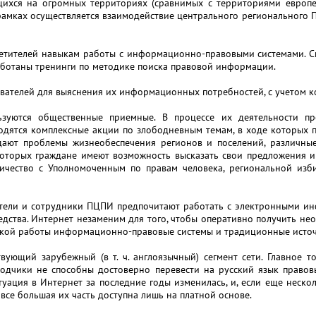
ихся на огромных территориях (сравнимых с территориями европей
 рамках осуществляется взаимодействие центрального региональног
сетителей навыкам работы с информационно-правовыми системами. С
аботаны тренинги по методике поиска правовой информации.
вателей для выяснения их информационных потребностей, с учетом к
зуются общественные приемные. В процессе их деятельности пр
дятся комплексные акции по злободневным темам, в ходе которых пр
ждают проблемы жизнеобеспечения регионов и поселений, различные
которых граждане имеют возможность высказать свои предложения 
ичество с Уполномоченным по правам человека, региональной изб
атели и сотрудники ПЦПИ предпочитают работать с электронными и
едства. Интернет незаменим для того, чтобы оперативно получить н
ческой работы информационно-правовые системы и традиционные исто
вующий зарубежный (в т. ч. англоязычный) сегмент сети. Главное 
одчики не способны достоверно перевести на русский язык правов
туация в Интернет за последние годы изменилась, и, если еще неск
все большая их часть доступна лишь на платной основе.