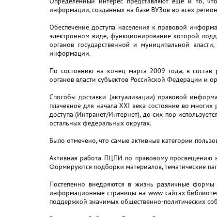
Определенный интерес представляют еще и то, ч
информации, созданных на базе ВУЗов во всех регион
Обеспечение доступа населения к правовой информа
электронном виде, функционирование которой подд
органов государственной и муниципальной власти,
информации.
По состоянию на конец марта 2009 года, в состав
органов власти субъектов Российской Федерации и ор
Способы доставки (актуализации) правовой информа
плачевное для начала ХХI века состояние во многих
доступа (Интранет/Интернет), до сих пор использует
остальных федеральных округах.
Было отмечено, что самые активные категории польз
Активная работа ПЦПИ по правовому просвещению на
Формируются подборки материалов, тематические па
Постепенно внедряются в жизнь различные формы м
информационные страницы на www-сайтах библиотек
поддержкой значимых общественно-политических соб