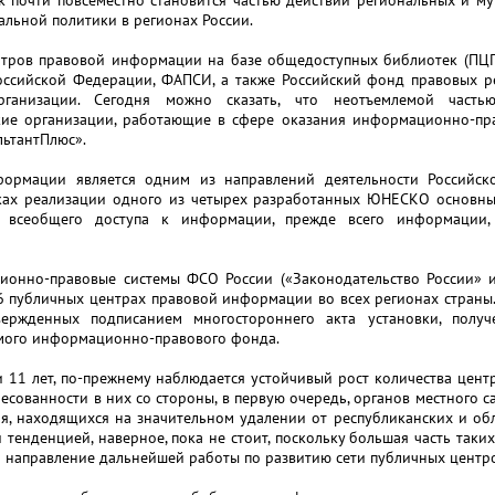
 почти повсеместно становится частью действий региональных и м
льной политики в регионах России.
ентров правовой информации на базе общедоступных библиотек (ПЦ
оссийской Федерации, ФАПСИ, а также Российский фонд правовых р
ганизации. Сегодня можно сказать, что неотъемлемой часть
ие организации, работающие в сфере оказания информационно-пра
льтантПлюс».
формации является одним из направлений деятельности Российск
ах реализации одного из четырех разработанных ЮНЕСКО основны
 всеобщего доступа к информации, прежде всего информации,
ионно-правовые системы ФСО России («Законодательство России»
 публичных центрах правовой информации во всех регионах страны. 
вержденных подписанием многостороннего акта установки, пол
мого информационно-правового фонда.
ти 11 лет, по-прежнему наблюдается устойчивый рост количества це
есованности в них со стороны, в первую очередь, органов местного с
, находящихся на значительном удалении от республиканских и обла
 тенденцией, наверное, пока не стоит, поскольку большая часть таки
и направление дальнейшей работы по развитию сети публичных центр