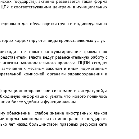
ских государств), активно развивается такая форма
о ПЦПИ с соответствующими центрами в муниципальных
пециально для обучающихся групп и индивидуальных
оторых корректируются виды предоставляемых услуг.
оисходит не только консультирование граждан по
едставители власти ведут разъяснительную работу с
 аспекты законодательного процесса. ПЦПИ сегодня
и замечания к местным законам и иным нормативным
ирательной комиссией, органами здравоохранения и
нформационно-правовыми системами и литературой, а
еобходимую информацию, узнать, что нового появилось
чники более удобны и функциональны.
тому объяснение - слабое знание иностранных языков
ые нормы законодательства иностранных государств.
олько лет назад большинством правовых ресурсов сети