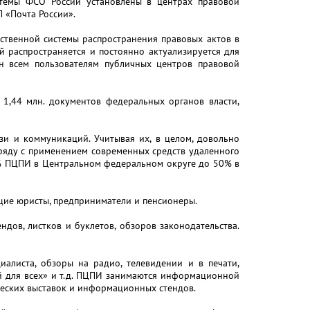
темы ФСО России установлены в центрах правовой
 «Почта России».
ственной системы распространения правовых актов в
распространяется и постоянно актуализируется для
ен всем пользователям публичных центров правовой
1,44 млн. документов федеральных органов власти,
зи и коммуникаций. Учитывая их, в целом, довольно
аряду с применением современных средств удаленного
 30% ПЦПИ в Центральном федеральном округе до 50% в
щие юристы, предприниматели и пенсионеры.
ов, листков и буклетов, обзоров законодательства.
алиста, обзоры на радио, телевидении и в печати,
 для всех» и т.д. ПЦПИ занимаются информационной
еских выставок и информационных стендов.