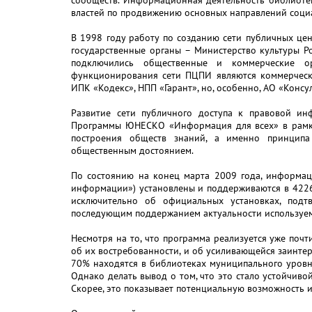
сообществ. Информационная деятельность библиотек
властей по продвижению основных направлений социа
В 1998 году работу по созданию сети публичных ц
государственные органы – Министерство культуры Р
подключились общественные и коммерческие ор
функционирования сети ПЦПИ являются коммерческ
ИПК «Кодекс», НПП «Гарант», но, особенно, АО «Консу
Развитие сети публичного доступа к правовой ин
Программы ЮНЕСКО «Информация для всех» в рамк
построения обществ знаний, а именно принципа
общественным достоянием.
По состоянию на конец марта 2009 года, информац
информации») установлены и поддерживаются в 4226
исключительно об официальных установках, подт
последующим поддержанием актуальности используе
Несмотря на то, что программа реализуется уже поч
об их востребованности, и об усиливающейся заинтер
70% находятся в библиотеках муниципального уровня
Однако делать вывод о том, что это стало устойчивой
Скорее, это показывает потенциальную возможность 