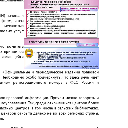
униципальных
ПИ) начинали
еформ, затем
ю механизма
вовых услуг:
ого комитета
х принципов
 являющейся
 и «Официальные и периодические издания правовой
Необходимо особо подчеркнуть, что здесь речь идет
учением регистрационного номера в ФСО России и
нтров правовой информации. Причем можно говорить и
амоуправления. Так, среди открывшихся центров более
стных центров, в том числе в сельских библиотеках.
х центров открыта далеко не во всех регионах страны.
ов.