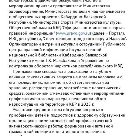
волонтерского движения республики. Участие в
мероприятии приняли представители: Министерства
здравоохранения, Министерства по делам национальностей
и общественных проектов Кабардино-Балкарской
Республики, Министерства спорта, Министерства культуры,
Общественной палаты КБР, "Официального интернет-портала
правовой информации" (
www.pravo.gov.ru
) (далее – Портал),
МВД республики, "Совет женщин городского округа Нальчик".
Организаторами встречи выступили сотрудники Публичного
центра правовой информации Государственной
национальной библиотеки Кабардино-Балкарской
Республики имени Т.К. Мальбахова и Управления по
контролю за оборотом наркотиков республиканского МВД.
Приглашенные специалисты рассказали о пагубном
влиянии психоактивных веществ на организм человека и о
его последствиях, напомнили об ответственности за
хранение, распространение, употребление наркотических
средств, ознакомили с межведомственными мероприятиями
профилактического характера, представили обзор
наркоситуации на территории КБР в 2025 г.
Участники круглого стола обсудили вопросы: о
приобщении детей и подростков к здоровому образу жизни;
организацию с ними комплексной профилактической
антинаркотической работы; формировании активной
гражданской позиции и негативного отношения к