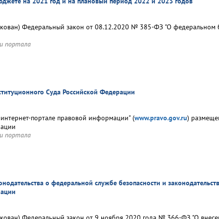
джете на 2021 год и на плановый период 2022 и 2023 годов
кован) Федеральный закон от 08.12.2020 № 385-ФЗ "О федеральном 
и портала
ституционного Суда Российской Федерации
интернет-портале правовой информации" (
www.pravo.gov.ru
) размеще
рации
и портала
онодательства о федеральной службе безопасности и законодательств
рации
кован) Федеральный закон от 9 ноября 2020 года № 366-ФЗ "О внесен