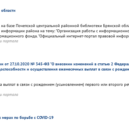
 области
г. на базе Почепской центральной районной библиотеки Брянской об
 информации района на тему: "Организация работы с информационно-
рмационного фонда. "Официальный интернет-портал правовой инфор
и портала
н от 27.10.2020 № 345-ФЗ "О внесении изменений в статью 2 Федерал
оспособности и осуществления ежемесячных выплат в связи с рожден
а выплат в связи с рождением (усыновлением) первого или второго р
и портала
 мерах по борьбе с СOVID-19