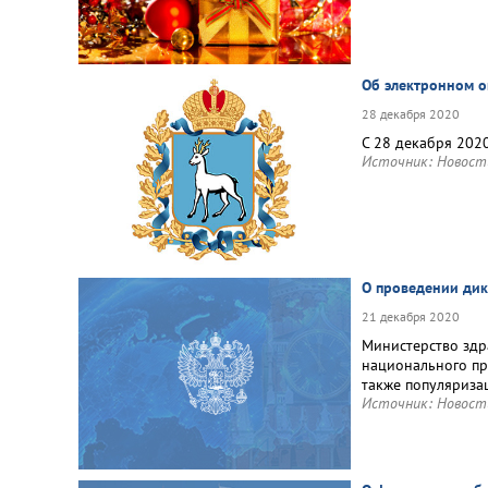
Об электронном о
28 декабря 2020
С 28 декабря 202
Источник:
Новост
О проведении дик
21 декабря 2020
Министерство здр
национального пр
также популяриза
Источник:
Новост