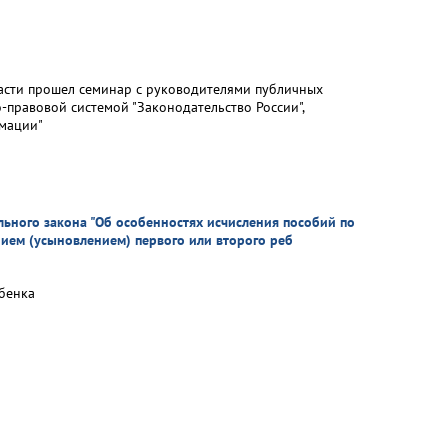
ласти прошел семинар с руководителями публичных
правовой системой "Законодательство России",
мации"
ьного закона "Об особенностях исчисления пособий по
ием (усыновлением) первого или второго реб
ебенка