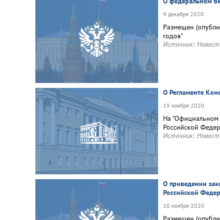
О федеральном бю
9 декабря 2020
Размещен (опубли
годов"
Источник:
Новост
О Регламенте Кон
19 ноября 2020
На "Официальном 
Российской Феде
Источник:
Новост
О приведении зак
Российской Феде
10 ноября 2020
Размещен (опубли