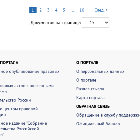
1
2
3
4
5
...
10
След. >
Документов на странице:
 ПОРТАЛА
О ПОРТАЛЕ
ное опубликование правовых
О персональных данных
О портале
авовых актов с внесенными
Раздел ссылок
ями
Карта портала
ельство России
ОБРАТНАЯ СВЯЗЬ
е центры правовой
ции
Обращение в службу поддержк
ное издание "Собрание
Официальный баннер
ельства Российской
и"