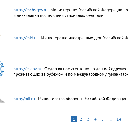
https://mchs.gov.ru
- Министерство Российской Федерации п
и ликвидации последствий стихийных бедствий
https://mid.ru
- Министерство иностранных дел Российской 
https://rs.gov.ru
- Федеральное агентство по делам Содружест
проживающих за рубежом и по международному гуманитарно
http://mil.ru
- Министерство обороны Российской Федерации
1
2
3
4
5
...
14