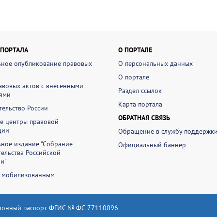
 ПОРТАЛА
О ПОРТАЛЕ
ное опубликование правовых
О персональных данных
О портале
авовых актов с внесенными
Раздел ссылок
ями
Карта портала
ельство России
ОБРАТНАЯ СВЯЗЬ
е центры правовой
ции
Обращение в службу поддержк
ное издание "Собрание
Официальный баннер
ельства Российской
и"
 мобилизованным
ронный паспорт ФГИС № ФС-77110096